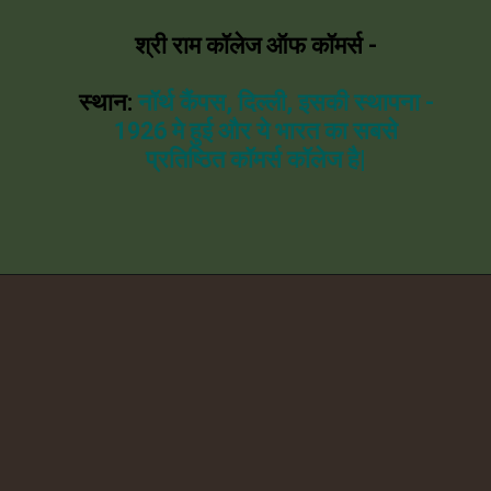
श्री राम कॉलेज ऑफ कॉमर्स -
स्थान:
नॉर्थ कैंपस, दिल्ली, इसकी स्थापना -
1926 मे हुई और ये भारत का सबसे
प्रतिष्ठित कॉमर्स कॉलेज है|