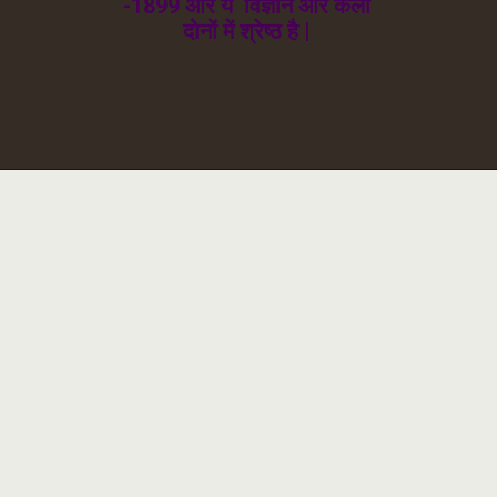
-1899 और ये विज्ञान और कला
दोनों में श्रेष्ठ है |