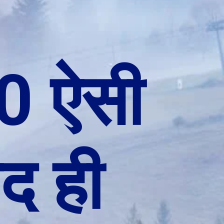
0 ऐसी
यद ही