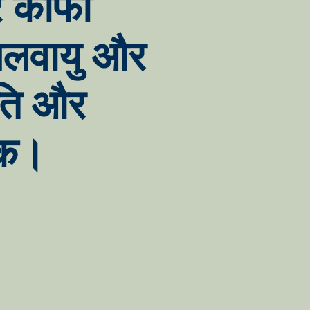
र कॉफी
ी जलवायु और
ृति और
यक।