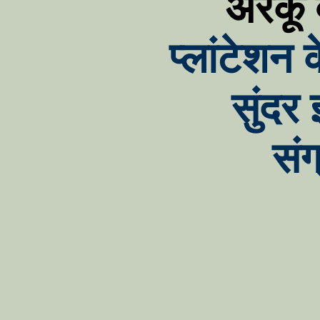
अरकू 
प्लांटेशन 
सुंदर
सं