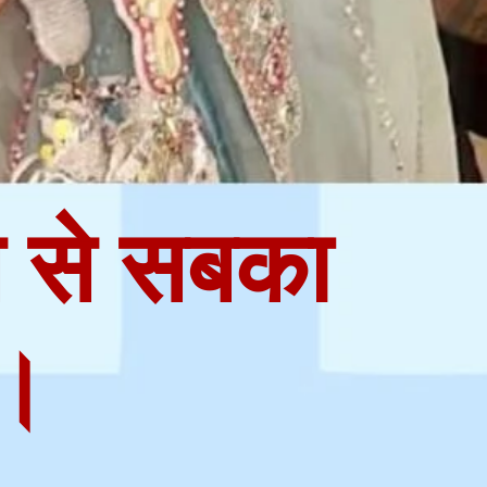
स से सबका
ं।