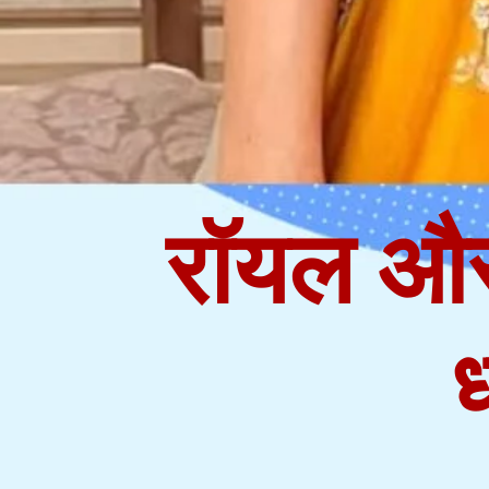
रॉयल और 
ध