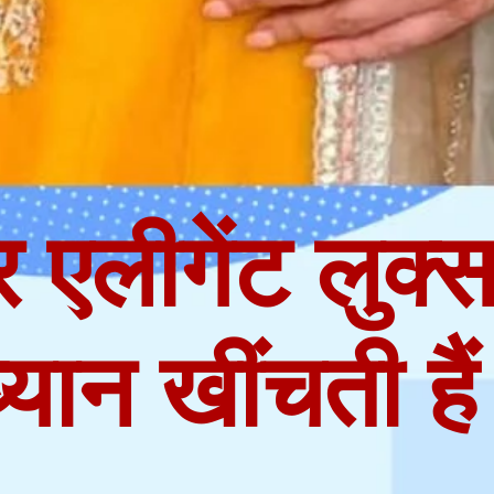
एलीगेंट लुक्
्यान खींचती है