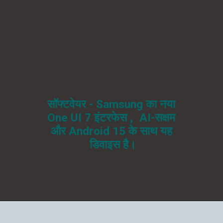
सॉफ्टवेयर - Samsung का नया
One UI 7 इंटरफेस , AI-सक्षम
और Android 15 के साथ यह
डिवाइस है।