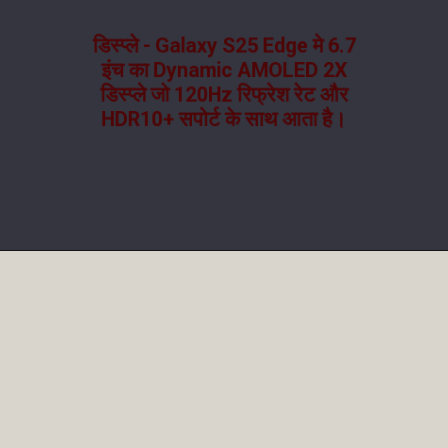
डिस्प्ले - Galaxy S25 Edge मे 6.7
इंच का Dynamic AMOLED 2X
डिस्प्ले जो 120Hz रिफ्रेश रेट और
HDR10+ सपोर्ट के साथ आता है।