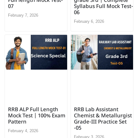
grade 3rd | Complete
Full length Mock Test-
Syllabus Full Mock Test-
07
06
February 7, 2026
February 6, 2026
RRB ALP Full Length
RRB Lab Assistant
Mock Test | 100% Exam
Chemist & Metallurgist
Pattern
Grade-III Practice Set
-05
February 4, 2026
February 3, 2026