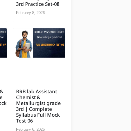
3rd Practice Set-08
February 8, 2026
RRB lab Assistant
 &
Chemist &
de
Metallurgist grade
ock
3rd | Complete
Syllabus Full Mock
Test-06
February 6, 2026