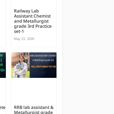
Railway Lab
Assistant Chemist
and Metallurgist
grade 3rd Practice
set-1
May 23, 2026
ete
RRB lab assistant &
Metallurgist grade