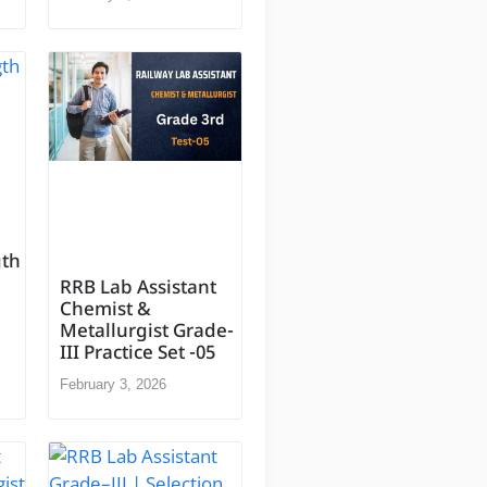
gth
RRB Lab Assistant
Chemist &
Metallurgist Grade-
III Practice Set -05
February 3, 2026