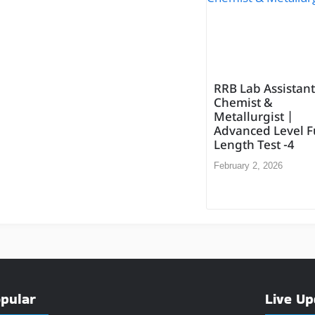
RRB Lab Assistan
Chemist &
Metallurgist |
Advanced Level F
Length Test -4
February 2, 2026
pular
Live Up