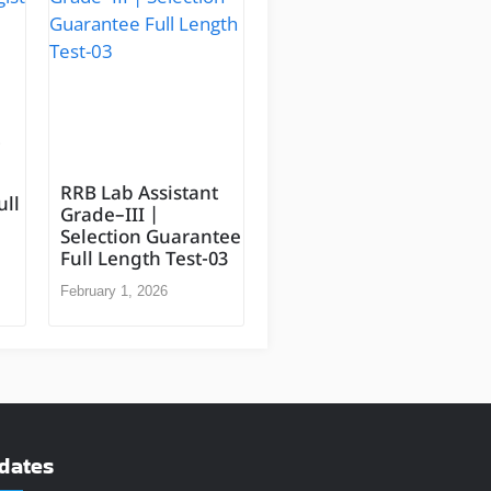
t
RRB Lab Assistant
ull
Grade–III |
Selection Guarantee
Full Length Test-03
February 1, 2026
dates