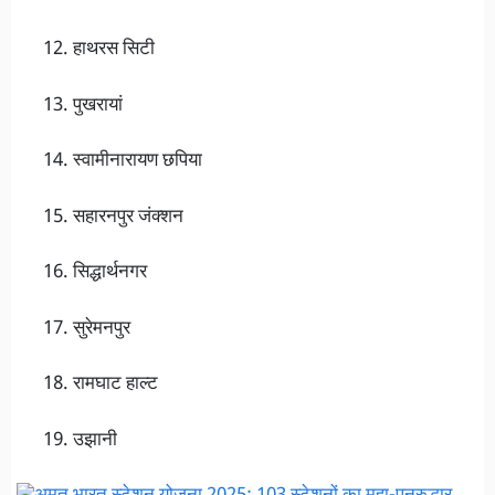
हाथरस सिटी
पुखरायां
स्वामीनारायण छपिया
सहारनपुर जंक्शन
सिद्धार्थनगर
सुरेमनपुर
रामघाट हाल्ट
उझानी