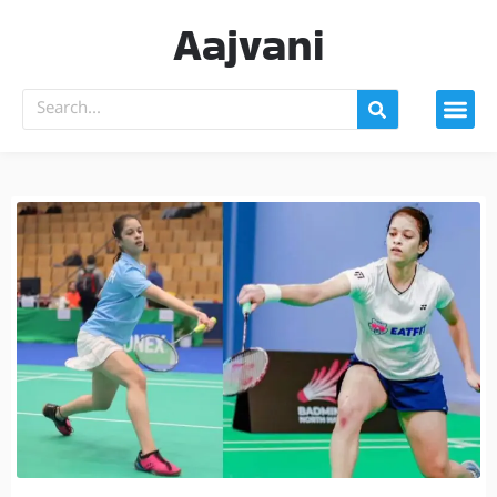
Aajvani