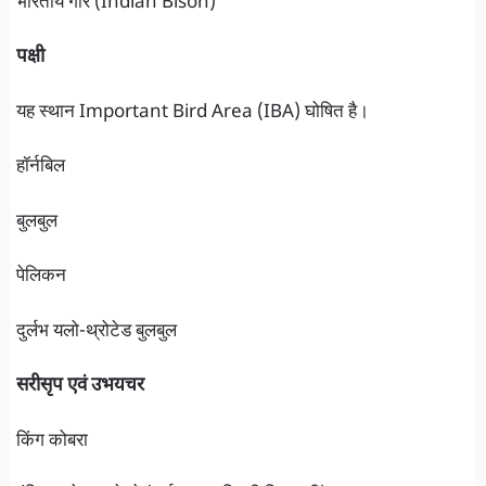
भारतीय गौर (Indian Bison)
पक्षी
यह स्थान Important Bird Area (IBA) घोषित है।
हॉर्नबिल
बुलबुल
पेलिकन
दुर्लभ यलो-थ्रोटेड बुलबुल
सरीसृप एवं उभयचर
किंग कोबरा