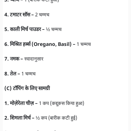
3. प्याज –
1 (बारीक कटा हुआ)
4. टमाटर सॉस –
2 चम्मच
5. काली मिर्च पाउडर –
½ चम्मच
6. मिश्रित हर्ब्स (Oregano, Basil) –
1 चम्मच
7. नमक –
स्वादानुसार
8. तेल –
1 चम्मच
(C) टॉपिंग के लिए सामग्री
1. मोज़ेरेला चीज़ –
1 कप (कद्दूकस किया हुआ)
2. शिमला मिर्च –
½ कप (बारीक कटी हुई)