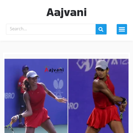
Aajvani