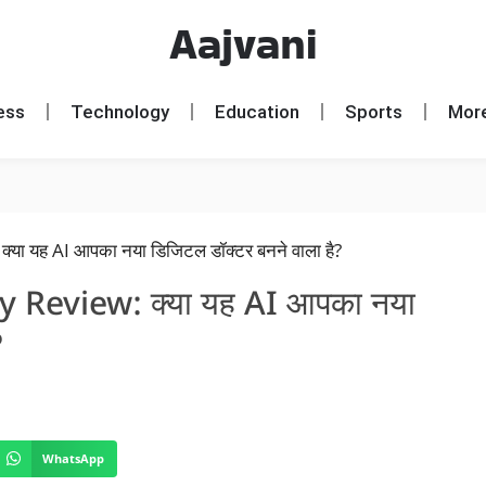
Aajvani
ess
Technology
Education
Sports
Mor
 Review: क्या यह AI आपका नया
?
WhatsApp