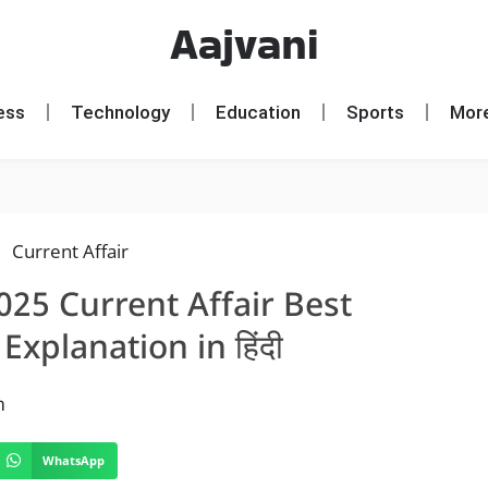
Aajvani
ess
Technology
Education
Sports
Mor
2025 Current Affair Best
xplanation in हिंदी
m
WhatsApp