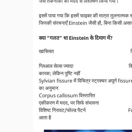
जैसे तकनीकों की मदद से विश्लेषण किया गया।
इसमें पाया गया कि इसमें फाइबर की मात्रा तुलनात्म
जिनकी संरचनाएँ Einstein जैसी हों, बिना किसी असाध
क्या “गलत” था Einstein के दिमाग में?
खासियत विवर
ग्लिआल सेल्स ज्यादा विशेषकर पैर
कारक; लेकिन पुष्टि नहीं
Sylvian fissure में विचित्र स्ट्रक्चर अपूर
का अनुमान
Corpus callosum विस्तारित ब्रेन है
एकीकरण में मदद, पर सिर्फ संभावना
विशिष्ट गिरावट/फोल्ड पैटर्न Fusiform gyr
आता है