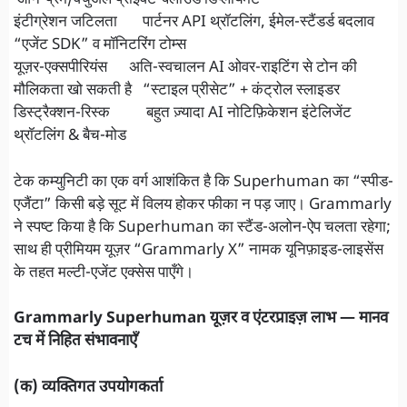
ऑन-प्रेम/वर्चुअल प्राइवेट-क्लाउड डिप्लॉयमेंट
इंटीग्रेशन जटिलता पार्टनर API थ्रॉटलिंग, ईमेल-स्टैंडर्ड बदलाव
“एजेंट SDK” व मॉनिटरिंग टोम्स
यूज़र-एक्सपीरियंस अति-स्वचालन AI ओवर-राइटिंग से टोन की
मौलिकता खो सकती है “स्टाइल प्रीसेट” + कंट्रोल स्लाइडर
डिस्ट्रैक्शन-रिस्क बहुत ज़्यादा AI नोटिफ़िकेशन इंटेलिजेंट
थ्रॉटलिंग & बैच-मोड
टेक कम्युनिटी का एक वर्ग आशंकित है कि Superhuman का “स्पीड-
एजैंटा” किसी बड़े सूट में विलय होकर फीका न पड़ जाए। Grammarly
ने स्पष्ट किया है कि Superhuman का स्टैंड-अलोन-ऐप चलता रहेगा;
साथ ही प्रीमियम यूज़र “Grammarly X” नामक यूनिफ़ाइड-लाइसेंस
के तहत मल्टी-एजेंट एक्सेस पाएँगे।
Grammarly Superhuman यूज़र व एंटरप्राइज़ लाभ — मानव
टच में निहित संभावनाएँ
(क) व्यक्तिगत उपयोगकर्ता