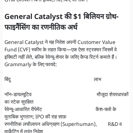
GTM एक्सपैंशन बिना इक्विटी दिए किए जा सकें।
General Catalyst की $1 बिलियन ग्रोथ-
फाइनैंसिंग का रणनीतिक अर्थ
General Catalyst ने यह निवेश अपनी Customer Value
Fund (CVF) स्कीम के तहत किया—एक ऐसा स्ट्रक्चर जिसमें वे
इक्विटी नहीं लेते, बल्कि रेवेन्यू-शेयर के जरिए कैप्ड रिटर्न कमाते हैं।
Grammarly के लिए फायदे:
बिंदु लाभ
नॉन-डायल्यूटिव मौजूदा शेयरधारकों
का स्टेक सुरक्षित
रेवेन्यू-आधारित रीपेमेंट कैश-फ़्लो के
मुताबिक भुगतान; IPO की राह साफ़
रणनीतिक लचीलापन अधिग्रहण (Superhuman), R&D व
मार्केटिंग में तुरंत निवेश