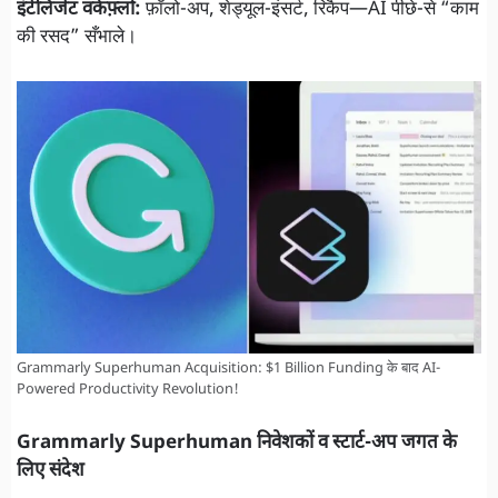
इंटेलिजेंट वर्कफ़्लो:
फ़ॉलो-अप, शेड्यूल-इंसर्ट, रिकैप—AI पीछे-से “काम
की रसद” सँभाले।
Grammarly Superhuman Acquisition: $1 Billion Funding के बाद AI-
Powered Productivity Revolution!
Grammarly Superhuman निवेशकों व स्टार्ट-अप जगत के
लिए संदेश