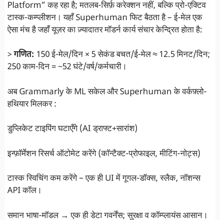
Platform” कह रहा है; मतलब-सिर्फ़ करेक्शन नहीं, बल्कि प्रो-एक्टिव
टास्क-कम्प्लीशन। यहाँ Superhuman फिट बैठता है – ई-मेल एक
ऐसा मंच है जहाँ यूज़र का ज़्यादातर मॉडर्न कार्य संचार केन्द्रित होता है:
>
गणित:
150 ई-मेल/दिन × 5 सेकंड बचत/ई-मेल ≈ 12.5 मिनट/दिन;
250 काम-दिन = ~52 घंटे/वर्ष/कर्मचारी।
अब Grammarly के ML सकेल और Superhuman के वर्कफ़्लो-
हथियार मिलकर :
डुप्लिकेट टाइपिंग घटाएँगे (AI ड्राफ्ट+सारांश)
इन्फ़ॉर्मेशन रिसर्च ऑटोमेट करेंगे (कॉन्टैक्ट-प्रोफाइल, मीटिंग-नोट्स)
टास्क स्विचिंग कम करेंगे – एक ही UI में गूगल-डॉक्स, स्लैक, नॉशन्स
API कॉल।
समान भाषा-मॉडल → एक ही डेटा गवर्नेंस; सुरक्षा व कॉम्प्लायंस आसान।