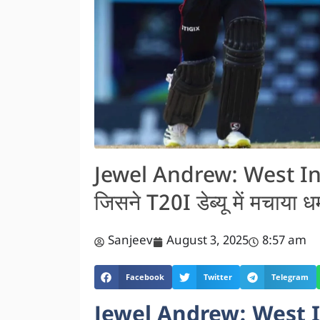
Jewel Andrew: West Indie
जिसने T20I डेब्यू में मचाया 
Sanjeev
August 3, 2025
8:57 am
Facebook
Twitter
Telegram
Jewel Andrew: West In