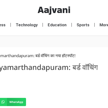
Aajvani
ess
Technology
Education
Sports
Mor
marthandapuram: बर्ड वॉचिंग
WhatsApp