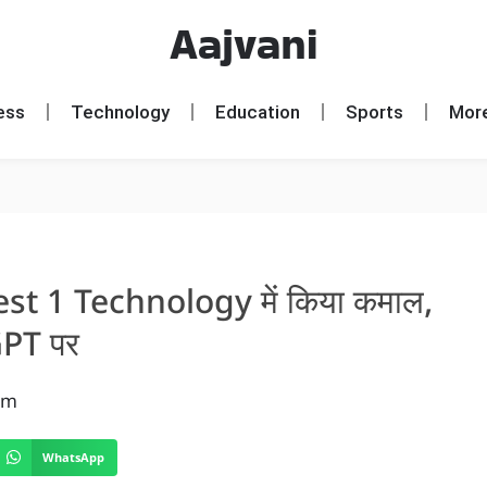
Aajvani
ess
Technology
Education
Sports
Mor
st 1 Technology में किया कमाल,
GPT पर
pm
WhatsApp