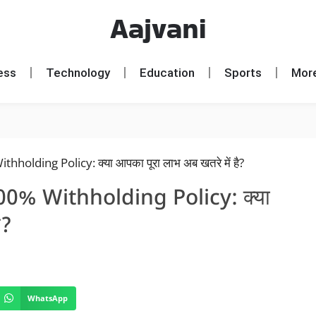
Aajvani
ess
Technology
Education
Sports
Mor
00% Withholding Policy: क्या
ै?
WhatsApp