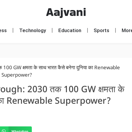
Aajvani
ess
Technology
Education
Sports
Mor
ugh: 2030 तक 100 GW क्षमता के
िया का Renewable Superpower?
WhatsApp