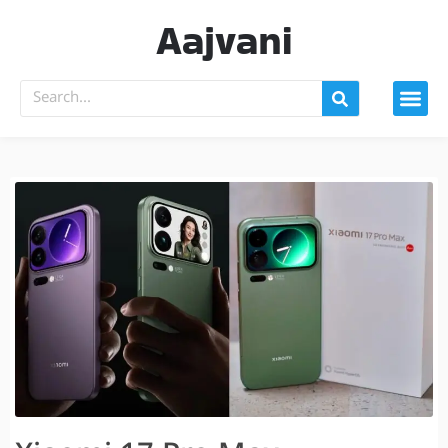
Aajvani